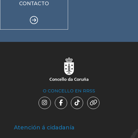
CONTACTO
O CONCELLO EN RRSS
Atención á cidadanía
Trá