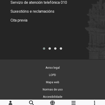
Servizo de atención telefónica 010
Empa
certi
Suxestións e reclamacións
Como
Cita previa
Tarx
Aviso legal
LOPD
Mapa web
Normas de uso
Accesibilidade
Xestión de cookies