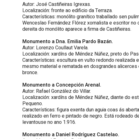
Autor: José Castiñeiras Igrexas.
Localización: fronte ao edificio da Terraza.
Características: monólito granítico traballado sen puli
Wenceslao Fernández Flórez xornalista e escritor no 
dereita do monólito aparece a firma de Castiñeiras.
Monumento a Dna. Emilia Pardo Bazán.
Autor: Lorenzo Coullaut Varela.
Localización: xardíns de Méndez Núñez, preto do Pa
Características: escultura en vulto redondo realizada 
mesmo material e rematada en dosgrandes alicerces 
bronce.
Monumento a Concepción Arenal.
Autor: Rafael González do Villar.
Localización: xardíns de Méndez Núñez, diante do esta
Pequeno.
Características: figura exenta dun aguia coas ás abert
realizado en ferro e pintado de negro. Está rodeado d
levantouse no ano 1.916.
Monumento a Daniel Rodríguez Castelao.