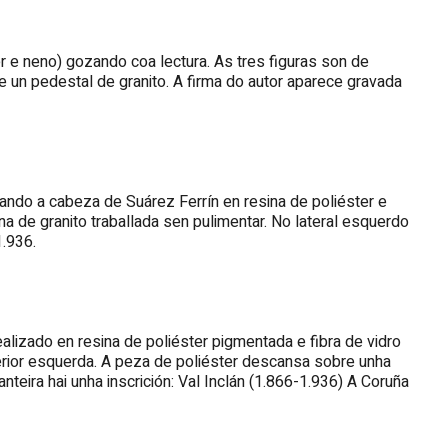
er e neno) gozando coa lectura. As tres figuras son de
un pedestal de granito. A firma do autor aparece gravada
ando a cabeza de Suárez Ferrín en resina de poliéster e
a de granito traballada sen pulimentar. No lateral esquerdo
1.936.
alizado en resina de poliéster pigmentada e fibra de vidro
ferior esquerda. A peza de poliéster descansa sobre unha
nteira hai unha inscrición: Val Inclán (1.866-1.936) A Coruña