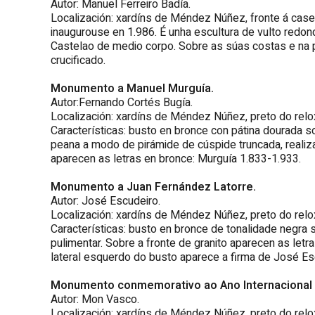
Autor: Manuel Ferreiro Badía.
Localización: xardíns de Méndez Núñez, fronte á case
inaugurouse en 1.986. É unha escultura de vulto redon
Castelao de medio corpo. Sobre as súas costas e na pa
crucificado.
Monumento a Manuel Murguía.
Autor:Fernando Cortés Bugía.
Localización: xardíns de Méndez Núñez, preto do relox
Características: busto en bronce con pátina dourada s
peana a modo de pirámide de cúspide truncada, realiz
aparecen as letras en bronce: Murguía 1.833-1.933.
Monumento a Juan Fernández Latorre.
Autor: José Escudeiro.
Localización: xardíns de Méndez Núñez, preto do relox
Características: busto en bronce de tonalidade negra 
pulimentar. Sobre a fronte de granito aparecen as letr
lateral esquerdo do busto aparece a firma de José Esc
Monumento conmemorativo ao Ano Internacional
Autor: Mon Vasco.
Localización: xardíns de Méndez Núñez, preto do relox