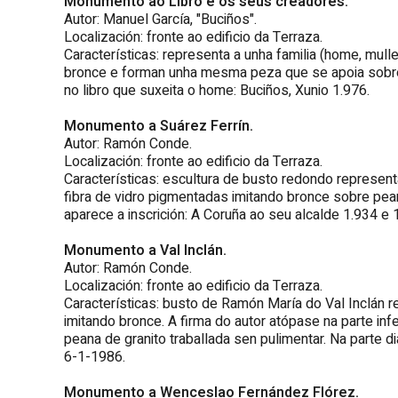
Monumento ao Libro e os seus creadores.
Autor: Manuel García, "Buciños".
Localización: fronte ao edificio da Terraza.
Características: representa a unha familia (home, mull
bronce e forman unha mesma peza que se apoia sobre 
no libro que suxeita o home: Buciños, Xunio 1.976.
Monumento a Suárez Ferrín.
Autor: Ramón Conde.
Localización: fronte ao edificio da Terraza.
Características: escultura de busto redondo represent
fibra de vidro pigmentadas imitando bronce sobre pean
aparece a inscrición: A Coruña ao seu alcalde 1.934 e 
Monumento a Val Inclán.
Autor: Ramón Conde.
Localización: fronte ao edificio da Terraza.
Características: busto de Ramón María do Val Inclán re
imitando bronce. A firma do autor atópase na parte in
peana de granito traballada sen pulimentar. Na parte dia
6-1-1986.
Monumento a Wenceslao Fernández Flórez.