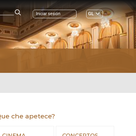
GL
Iniciar sesión
ES
|
ue che apetece?
CINEMA
CONCERTOS