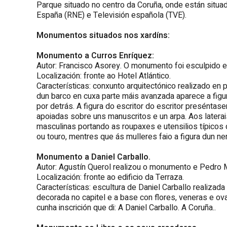
Parque situado no centro da Coruña, onde están situa
España (RNE) e Televisión española (TVE).
Monumentos situados nos xardíns:
Monumento a Curros Enríquez:
Autor: Francisco Asorey. O monumento foi esculpido e
Localización: fronte ao Hotel Atlántico.
Características: conxunto arquitectónico realizado en 
dun barco en cuxa parte máis avanzada aparece a figur
por detrás. A figura do escritor do escritor presénta
apoiadas sobre uns manuscritos e un arpa. Aos laterais
masculinas portando as roupaxes e utensilios típicos
ou touro, mentres que ás mulleres faio a figura dun ne
Monumento a Daniel Carballo.
Autor: Agustín Querol realizou o monumento e Pedro M
Localización: fronte ao edificio da Terraza.
Características: escultura de Daniel Carballo realizad
decorada no capitel e a base con flores, veneras e o
cunha inscrición que di: A Daniel Carballo. A Coruña..