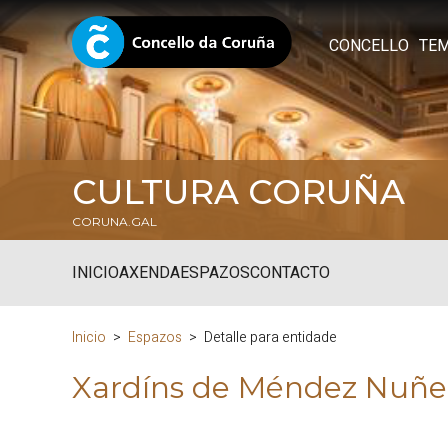
CONCELLO
TE
CULTURA CORUÑA
CORUNA.GAL
INICIO
AXENDA
ESPAZOS
CONTACTO
Inicio
Espazos
Detalle para entidade
Xardíns de Méndez Nuñe