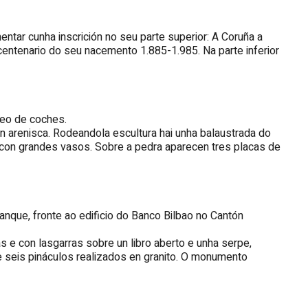
mentar cunha inscrición no seu parte superior: A Coruña a
centenario do seu nacemento 1.885-1.985. Na parte inferior
seo de coches.
en arenisca. Rodeandola escultura hai unha balaustrada do
con grandes vasos. Sobre a pedra aparecen tres placas de
nque, fronte ao edificio do Banco Bilbao no Cantón
as e con lasgarras sobre un libro aberto e unha serpe,
e seis pináculos realizados en granito. O monumento