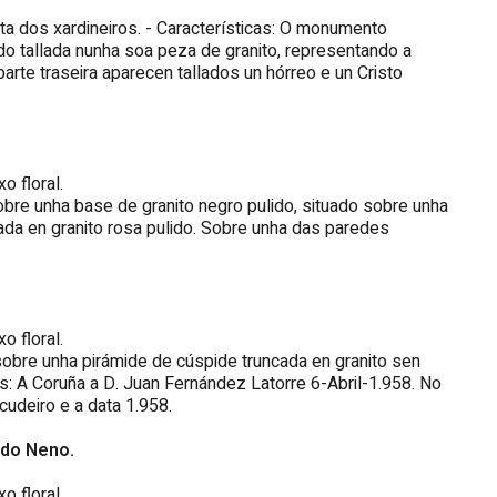
ta dos xardineiros. - Características: O monumento
do tallada nunha soa peza de granito, representando a
rte traseira aparecen tallados un hórreo e un Cristo
o floral.
obre unha base de granito negro pulido, situado sobre unha
ada en granito rosa pulido. Sobre unha das paredes
o floral.
sobre unha pirámide de cúspide truncada en granito sen
as: A Coruña a D. Juan Fernández Latorre 6-Abril-1.958. No
udeiro e a data 1.958.
 do Neno.
o floral.