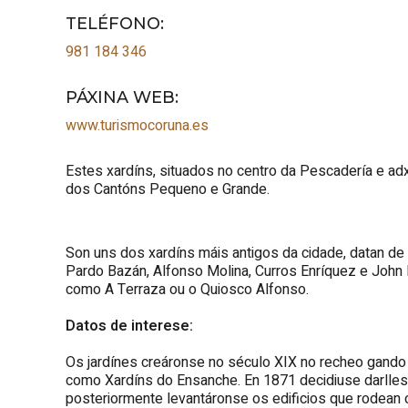
TELÉFONO
:
981 184 346
PÁXINA WEB
:
www.turismocoruna.es
Estes xardíns, situados no centro da Pescadería e adx
dos Cantóns Pequeno e Grande.
Son uns dos xardíns máis antigos da cidade, datan d
Pardo Bazán, Alfonso Molina, Curros Enríquez e John
como A Terraza ou o Quiosco Alfonso.
Datos de interese:
Os jardínes creáronse no século XIX no recheo gando
como Xardíns do Ensanche. En 1871 decidiuse darll
posteriormente levantáronse os edificios que rodean 