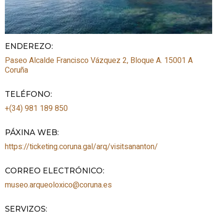
ENDEREZO:
Paseo Alcalde Francisco Vázquez 2, Bloque A.
15001
A
Coruña
TELÉFONO
:
+(34) 981 189 850
PÁXINA WEB
:
https://ticketing.coruna.gal/arq/visitsananton/
CORREO ELECTRÓNICO
:
museo.arqueoloxico@coruna.es
SERVIZOS
: