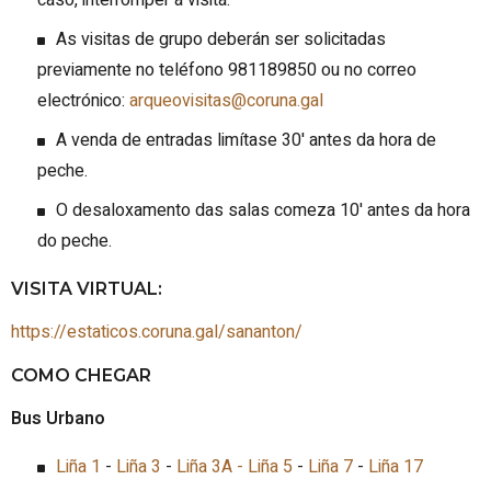
caso, interromper a visita.
As visitas de grupo deberán ser solicitadas
previamente no teléfono 981189850 ou no correo
electrónico:
arqueovisitas@coruna.gal
A venda de entradas limítase 30' antes da hora de
peche.
O desaloxamento das salas comeza 10' antes da hora
do peche.
VISITA VIRTUAL:
https://estaticos.coruna.gal/sananton/
COMO CHEGAR
Bus Urbano
Liña 1
-
Liña 3
-
Liña 3A -
Liña 5
-
Liña 7
-
Liña 17