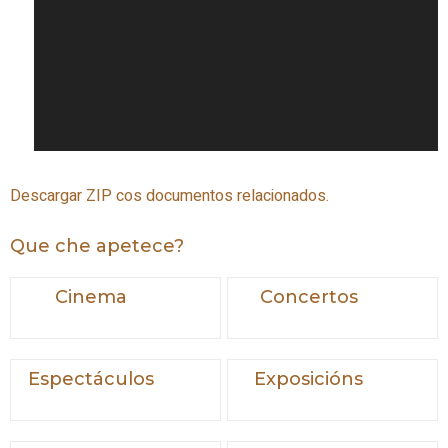
Descargar ZIP cos documentos relacionados.
Que che apetece?
Cinema
Concertos
Espectáculos
Exposicións