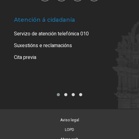
Atención á cidadanía
Trá
Servizo de atención telefónica 010
Empa
certi
Suxestións e reclamacións
Como
Cita previa
Tarx
Aviso legal
LOPD