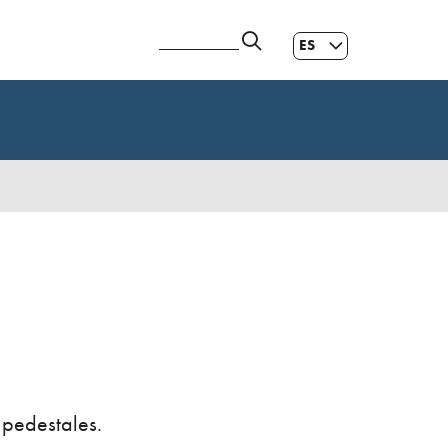
ES
GL
|
EN
 pedestales.