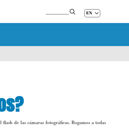
EN
ES
|
GL
|
os?
al flash de las cámaras fotográficas. Rogamos a todas