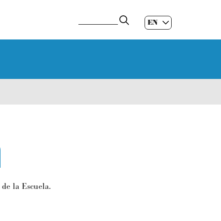
EN
ES
|
GL
|
n
 de la Escuela.