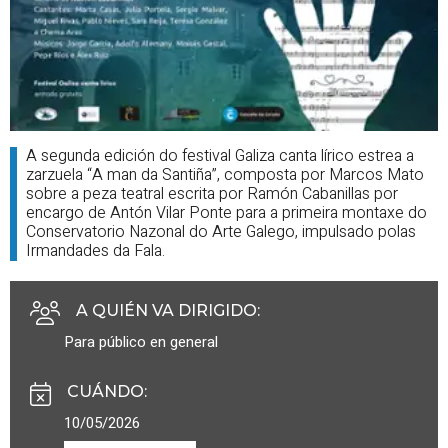
A segunda edición do festival Galiza canta lírico estrea a
zarzuela “A man da Santiña”, composta por Marcos Mato
sobre a peza teatral escrita por Ramón Cabanillas por
encargo de Antón Vilar Ponte para a primeira montaxe do
Conservatorio Nazonal do Arte Galego, impulsado polas
Irmandades da Fala.
A QUIÉN VA DIRIGIDO
:
Para público en general
CUÁNDO
:
10/05/2026