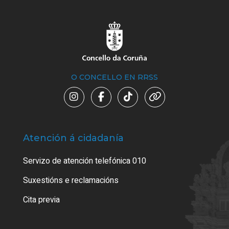
O CONCELLO EN RRSS
Atención á cidadanía
Trá
Servizo de atención telefónica 010
Empa
certi
Suxestións e reclamacións
Como
Cita previa
Tarx