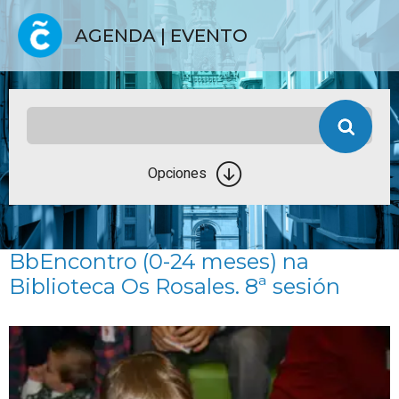
AGENDA | EVENTO
Opciones
BbEncontro (0-24 meses) na
Biblioteca Os Rosales. 8ª sesión