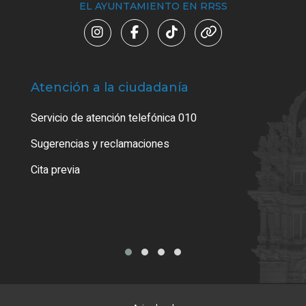
EL AYUNTAMIENTO EN RRSS
Atención a la ciudadanía
Trá
Servicio de atención telefónica 010
Empa
o cer
Sugerencias y reclamaciones
Como
Cita previa
Tarj