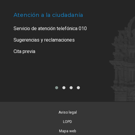
Atención a la ciudadanía
Trá
Servicio de atención telefónica 010
Empa
o cer
Sugerencias y reclamaciones
Como
Cita previa
Tarj
Aviso legal
LOPD
Mapa web