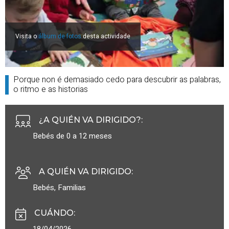
Visita o
álbum de fotos
desta actividade
Porque non é demasiado cedo para descubrir as palabras,
o ritmo e as historias
¿A QUIÉN VA DIRIGIDO?
:
Bebés de 0 a 12 meses
A QUIÉN VA DIRIGIDO
:
Bebés
,
Familias
CUÁNDO
:
18/04/2026