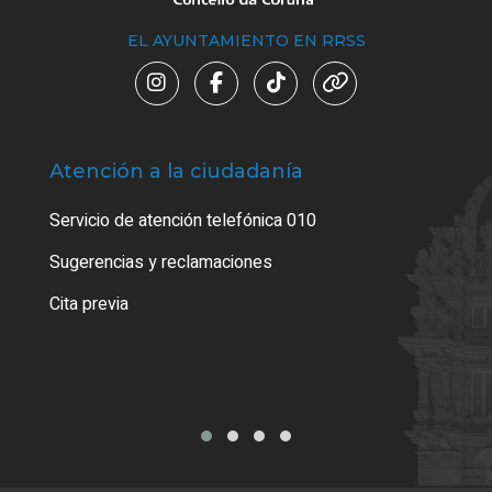
EL AYUNTAMIENTO EN RRSS
Atención a la ciudadanía
Trá
Servicio de atención telefónica 010
Empa
o cer
Sugerencias y reclamaciones
Como
Cita previa
Tarj