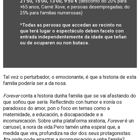
21'50, 15'00, 13'00, 9'50 €
(desconto do 20% para
+65 anos, Carné Xove, e persoas desempregadas; do
25% para familias numerosas)
*Todas as persoas que accedan ao recinto no
que terá lugar o espectáculo deben facelo con
entrada independentemente da idade que teñan
ou de ocuparen ou non butaca.
Tal vez o perturbador, o emocionante, é que a historia de esta
familia podería ser a da nosa.
Forever
conta a historia dunha familia que se vai afastando do
que soñou que sería. Reflectindo con humor e ironía os
paradoxos do amor, pon o foco en temas como a
maternidade, a educación, a discapacidade e a
incomunicación. Sobre unha plataforma xiratoria,
Forever
é un
carrusel, a nora da vida.Pero tamén unha espiral que, a
medida que vira, profundiza na dor dos seus protagonistas.
Ata onde pode arrastrar a incomunicación a unha familia?