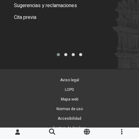
o cer
Sugerencias y reclamaciones
Como
Cita previa
Tarj
Aviso legal
LOPD
Mapa web
Normas de uso
Accesibilidad
Gestion de Cookies