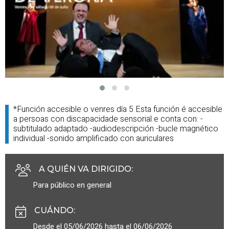
*Función accesible o venres día 5 Esta función é accesible
a persoas con discapacidade sensorial e conta con: -
subtitulado adaptado -audiodescripción -bucle magnético
individual -sonido amplificado con auriculares
A QUIÉN VA DIRIGIDO
:
Para público en general
CUÁNDO
:
Desde el 05/06/2026 hasta el 06/06/2026