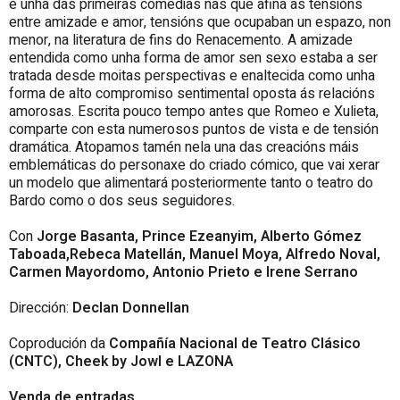
é unha das primeiras comedias nas que afina as tensións
entre amizade e amor, tensións que ocupaban un espazo, non
menor, na literatura de fins do Renacemento. A amizade
entendida como unha forma de amor sen sexo estaba a ser
tratada desde moitas perspectivas e enaltecida como unha
forma de alto compromiso sentimental oposta ás relacións
amorosas. Escrita pouco tempo antes que Romeo e Xulieta,
comparte con esta numerosos puntos de vista e de tensión
dramática. Atopamos tamén nela una das creacións máis
emblemáticas do personaxe do criado cómico, que vai xerar
un modelo que alimentará posteriormente tanto o teatro do
Bardo como o dos seus seguidores.
Con
Jorge Basanta, Prince Ezeanyim, Alberto Gómez
Taboada,Rebeca Matellán, Manuel Moya, Alfredo Noval,
Carmen Mayordomo, Antonio Prieto e Irene Serrano
Dirección:
Declan Donnellan
Coprodución da
Compañía Nacional de Teatro Clásico
(CNTC), Cheek by Jowl e LAZONA
Venda de entradas