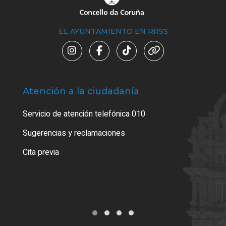
EL AYUNTAMIENTO EN RRSS
Atención a la ciudadanía
Trá
Servicio de atención telefónica 010
Empa
o cer
Sugerencias y reclamaciones
Como
Cita previa
Tarj