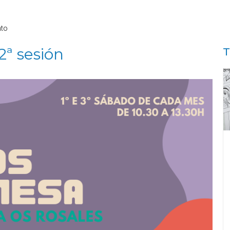
nto
2ª sesión
T