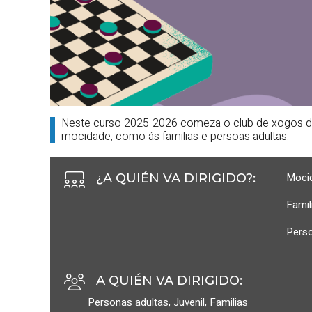
Neste curso 2025-2026 comeza o club de xogos de 
mocidade, como ás familias e persoas adultas.
Moci
¿A QUIÉN VA DIRIGIDO?
:
Famil
Perso
A QUIÉN VA DIRIGIDO
:
Personas adultas
,
Juvenil
,
Familias