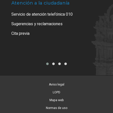
Atención a la ciudadanía
Trá
Servicio de atención telefónica 010
Empa
o cer
Sugerencias y reclamaciones
Como
Cita previa
Tarj
Aviso legal
LOPD
Mapa web
Normas de uso