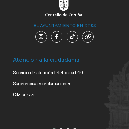
EL AYUNTAMIENTO EN RRSS
Atención a la ciudadanía
Trá
Servicio de atención telefónica 010
Empa
o cer
Sugerencias y reclamaciones
Como
Cita previa
Tarj