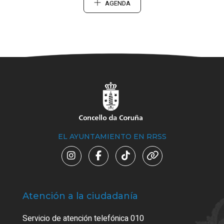
AGENDA
EL AYUNTAMIENTO EN RRSS
Atención a la ciudadanía
Trá
Servicio de atención telefónica 010
Empa