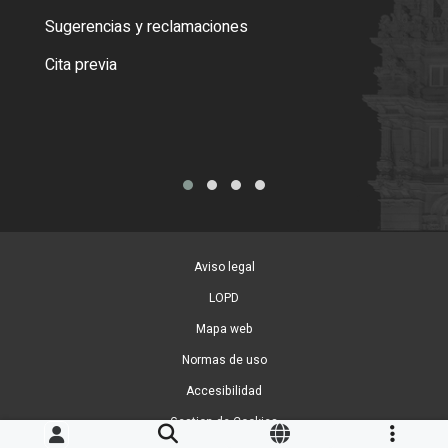
o cer
Sugerencias y reclamaciones
Como
Cita previa
Tarj
Aviso legal
LOPD
Mapa web
Normas de uso
Accesibilidad
Gestion de Cookies