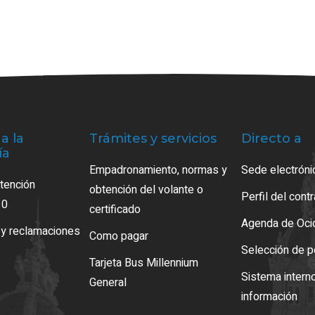
a la
Trámites y servicios
Directo a
ía
Empadronamiento, normas y
Sede electróni
atención
obtención del volante o
Perfil del cont
10
certificado
Agenda de Oci
 y reclamaciones
Como pagar
Selección de p
Tarjeta Bus Millennium
Sistema intern
General
información