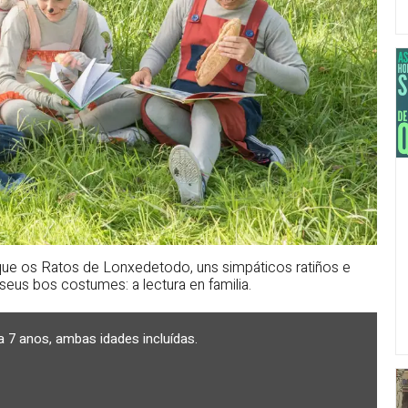
 que os Ratos de Lonxedetodo, uns simpáticos ratiños e
s seus bos costumes: a lectura en familia.
a 7 anos, ambas idades incluídas.