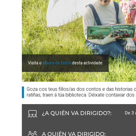
Visita o
álbum de fotos
desta actividade
Goza cos teus fillos/as dos contos e das historias
ratiñas, traen á túa biblioteca. Déixate contaxiar do
De 3 
¿A QUIÉN VA DIRIGIDO?
:
A QUIÉN VA DIRIGIDO
: