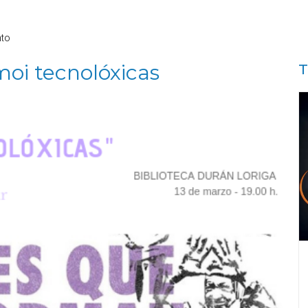
nto
moi tecnolóxicas
T