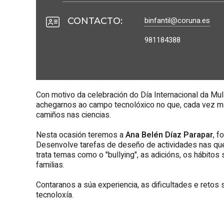
binfantil@coruna.es
CONTACTO
:
981184388
Con motivo da celebración do Día Internacional da Mul
achegarnos ao campo tecnolóxico no que, cada vez má
camiños nas ciencias.
Nesta ocasión teremos a
Ana Belén Díaz Parapar
, f
Desenvolve tarefas de deseño de actividades nas que,
trata temas como o "bullying", as adicións, os hábito
familias.
Contaranos a súa experiencia, as dificultades e reto
tecnoloxía.