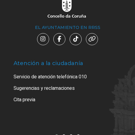
EL AYUNTAMIENTO EN RRSS
Atención a la ciudadanía
Trá
Servicio de atención telefónica 010
Empa
o cer
Sugerencias y reclamaciones
Como
Cita previa
Tarj