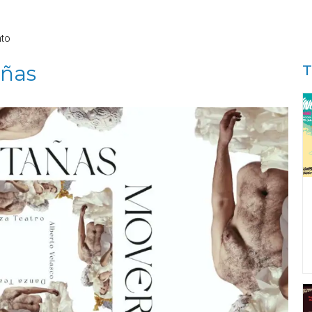
nto
añas
T