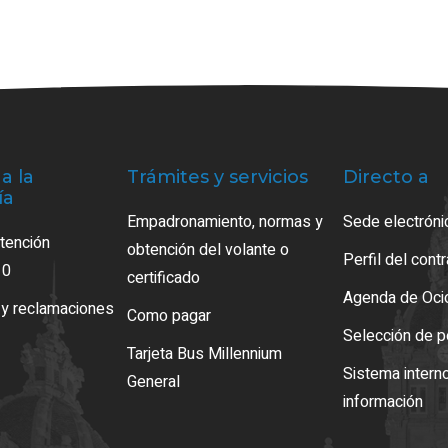
a la
Trámites y servicios
Directo a
ía
Empadronamiento, normas y
Sede electróni
atención
obtención del volante o
Perfil del cont
10
certificado
Agenda de Oci
 y reclamaciones
Como pagar
Selección de p
Tarjeta Bus Millennium
Sistema intern
General
información