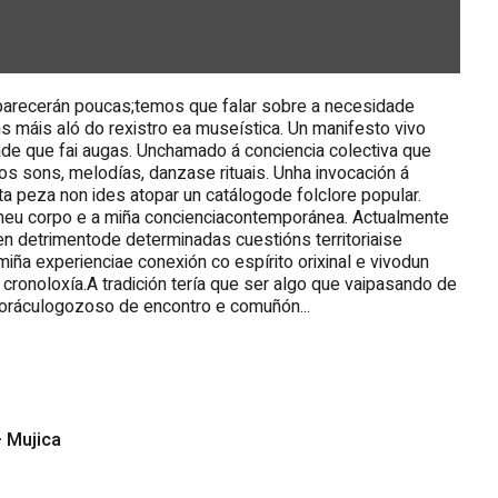
ecerán poucas;temos que falar sobre a necesidade
 máis aló do rexistro ea museística. Un manifesto vivo
e que fai augas. Unchamado á conciencia colectiva que
sons, melodías, danzase rituais. Unha invocación á
 peza non ides atopar un catálogode folclore popular.
 meu corpo e a miña concienciacontemporánea. Actualmente
 en detrimentode determinadas cuestións territoriaise
iña experienciae conexión co espírito orixinal e vivodun
 cronoloxía.A tradición tería que ser algo que vaipasando de
n oráculogozoso de encontro e comuñón...
+ Mujica