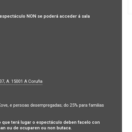
espectáculo NON se poderá acceder á sala
37, A.
15001
A Coruña
ove, e persoas desempregadas; do 25% para familias
 que terá lugar o espectáculo deben facelo con
an ou de ocuparen ou non butaca.