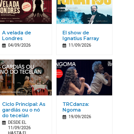
A velada de
El show de
Londres
Ignatius Farray
04/09/2026
11/09/2026
Ciclo Principal: As
TRCdanza:
gardiás ou o nó
Ngoma
do tecelán
19/09/2026
DESDE EL
11/09/2026
HASTA EL