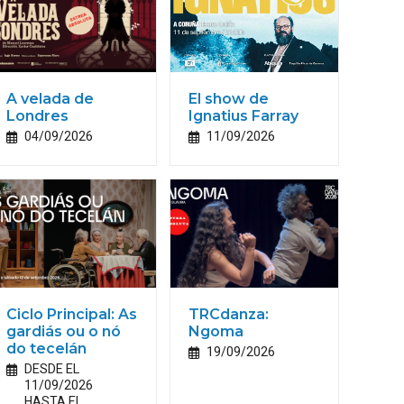
A velada de
El show de
Londres
Ignatius Farray
04/09/2026
11/09/2026
Ciclo Principal: As
TRCdanza:
gardiás ou o nó
Ngoma
do tecelán
19/09/2026
DESDE EL
11/09/2026
HASTA EL