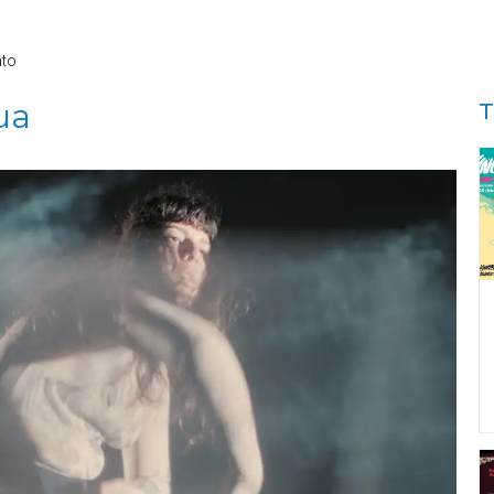
nto
ua
T