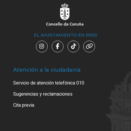
EL AYUNTAMIENTO EN RRSS
Atención a la ciudadanía
Trá
Servicio de atención telefónica 010
Empa
o cer
Sugerencias y reclamaciones
Como
Cita previa
Tarj