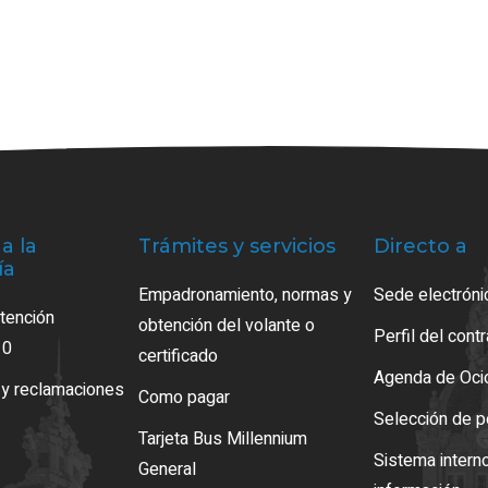
a la
Trámites y servicios
Directo a
ía
Empadronamiento, normas y
Sede electróni
atención
obtención del volante o
Perfil del cont
10
certificado
Agenda de Oci
 y reclamaciones
Como pagar
Selección de p
Tarjeta Bus Millennium
Sistema intern
General