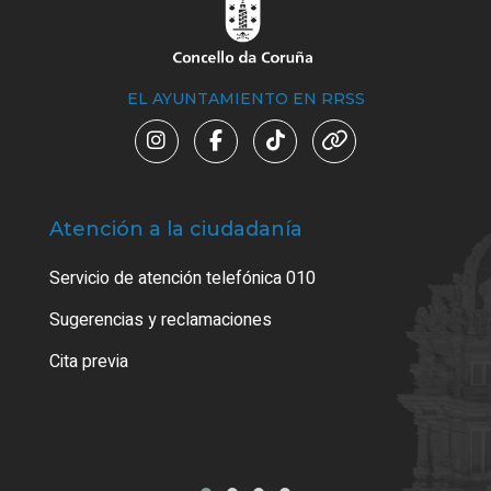
EL AYUNTAMIENTO EN RRSS
Atención a la ciudadanía
Trá
Servicio de atención telefónica 010
Empa
o cer
Sugerencias y reclamaciones
Como
Cita previa
Tarj