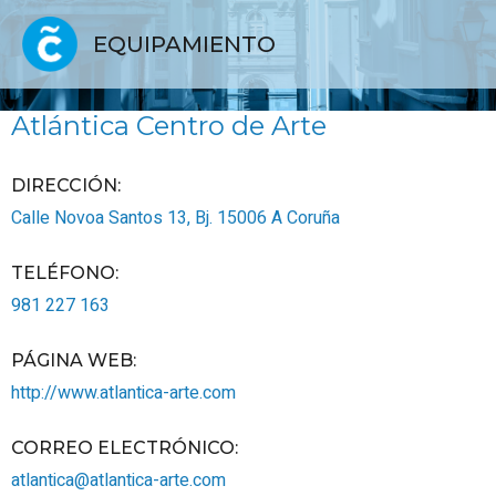
EQUIPAMIENTO
Atlántica Centro de Arte
DIRECCIÓN:
Calle Novoa Santos 13, Bj.
15006
A Coruña
TELÉFONO
:
981 227 163
PÁGINA WEB
:
http://www.atlantica-arte.com
CORREO ELECTRÓNICO
:
atlantica@atlantica-arte.com