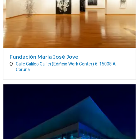
Fundación María José Jove
Calle Galileo Galilei (Edificio Work Center) 6.
15008
A
Coruña