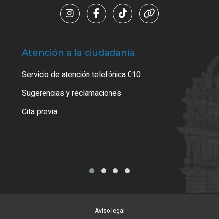
Atención a la ciudadanía
Trá
Servicio de atención telefónica 010
Empa
o cer
Sugerencias y reclamaciones
Como
Cita previa
Tarj
Aviso legal