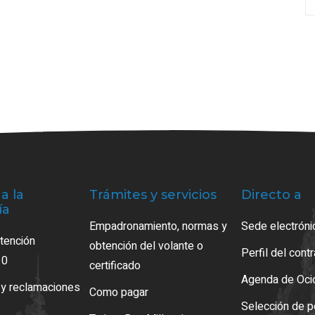
a la
Trámites y servicios
Directo a
ía
Empadronamiento, normas y
Sede electróni
atención
obtención del volante o
Perfil del cont
10
certificado
Agenda de Oci
 y reclamaciones
Como pagar
Selección de p