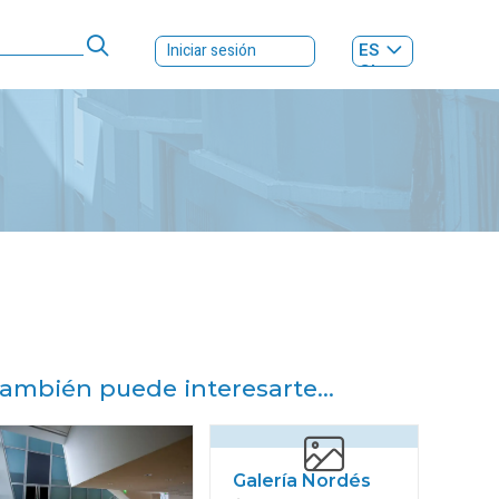
ES
Iniciar sesión
GL
ambién puede interesarte...
Galería Nordés