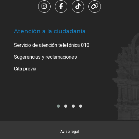
Atención a la ciudadanía
Trá
Servicio de atención telefónica 010
Empa
o cer
Sugerencias y reclamaciones
Como
Cita previa
Tarj
Aviso legal