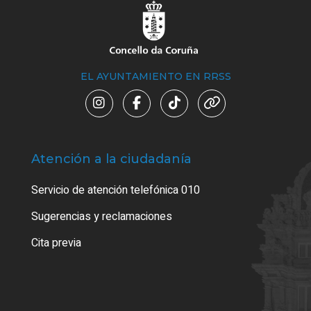
EL AYUNTAMIENTO EN RRSS
Atención a la ciudadanía
Trá
Servicio de atención telefónica 010
Empa
o cer
Sugerencias y reclamaciones
Como
Cita previa
Tarj