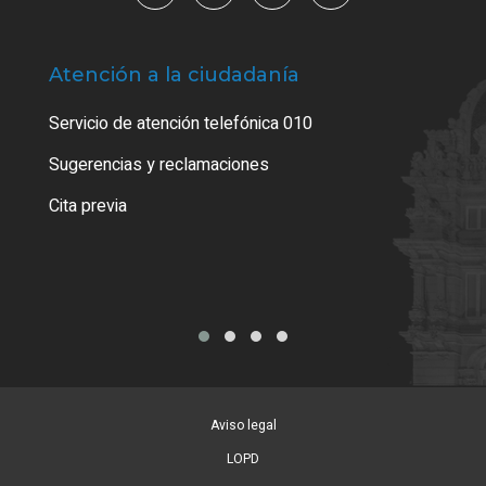
Atención a la ciudadanía
Trá
Servicio de atención telefónica 010
Empa
o cer
Sugerencias y reclamaciones
Como
Cita previa
Tarj
Aviso legal
LOPD