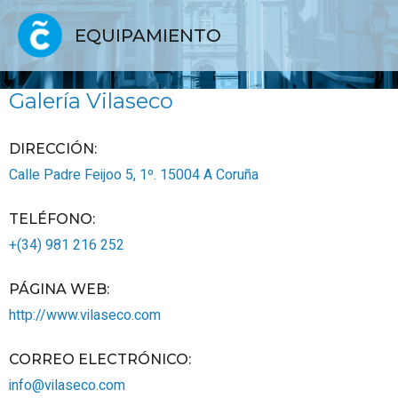
EQUIPAMIENTO
Galería Vilaseco
DIRECCIÓN:
Calle Padre Feijoo 5, 1º.
15004
A Coruña
TELÉFONO
:
+(34) 981 216 252
PÁGINA WEB
:
http://www.vilaseco.com
CORREO ELECTRÓNICO
:
info@vilaseco.com