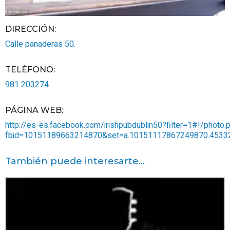
DIRECCIÓN:
Calle panaderas 50.
TELÉFONO
:
981 203274
PÁGINA WEB
:
http://es-es.facebook.com/irishpubdublin50?filter=1#!/photo.
fbid=10151189663214870&set=a.10151117867249870.45332
También puede interesarte...