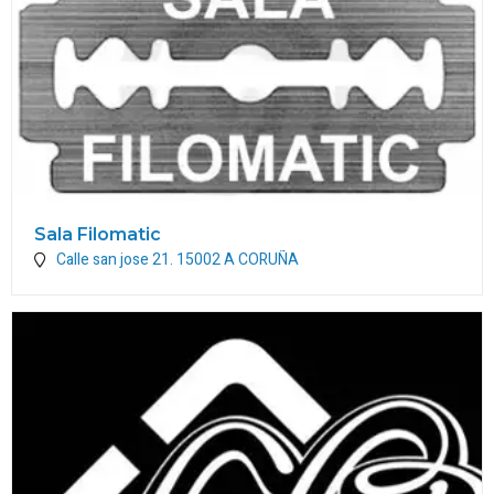
Sala Filomatic
Calle san jose 21.
15002
A CORUÑA