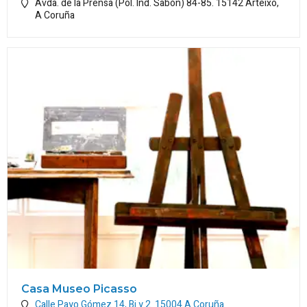
Avda. de la Prensa (Pol. Ind. Sabón) 84-85.
15142
Arteixo
,
A Coruña
Casa Museo Picasso
Calle Payo Gómez 14, Bj y 2.
15004
A Coruña