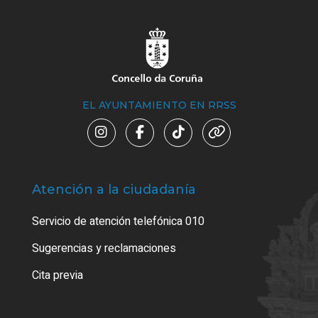
EL AYUNTAMIENTO EN RRSS
Atención a la ciudadanía
Trá
Servicio de atención telefónica 010
Empa
o cer
Sugerencias y reclamaciones
Como
Cita previa
Tarj