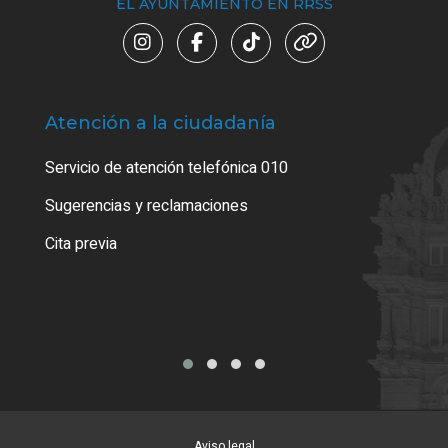
EL AYUNTAMIENTO EN RRSS
Atención a la ciudadanía
Trá
Servicio de atención telefónica 010
Empa
o cer
Sugerencias y reclamaciones
Como
Cita previa
Tarj
Aviso legal