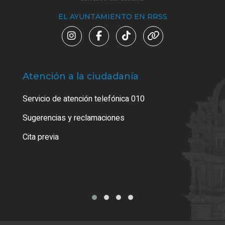
EL AYUNTAMIENTO EN RRSS
Atención a la ciudadanía
Trá
Servicio de atención telefónica 010
Empa
o cer
Sugerencias y reclamaciones
Como
Cita previa
Tarj