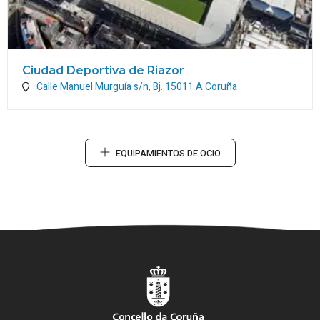
Ciudad Deportiva de Riazor
Calle Manuel Murguía s/n, Bj.
15011
A Coruña
EQUIPAMIENTOS DE OCIO