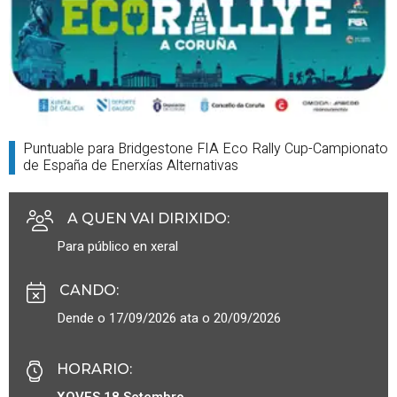
Puntuable para Bridgestone FIA Eco Rally Cup-Campionato
de España de Enerxías Alternativas
A QUEN VAI DIRIXIDO
:
Para público en xeral
CANDO
:
Dende o 17/09/2026 ata o 20/09/2026
HORARIO
:
XOVES 18 Setembro