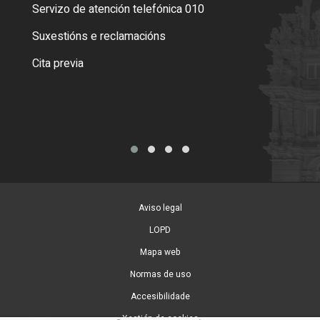
Servizo de atención telefónica 010
Empa
certi
Suxestións e reclamacións
Como
Cita previa
Tarx
Aviso legal
LOPD
Mapa web
Normas de uso
Accesibilidade
Xestión de cookies