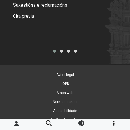
certi
Suxestións e reclamacións
Como
Cita previa
Tarx
Aviso legal
LOPD
Mapa web
Normas de uso
Accesibilidade
Xestión de cookies