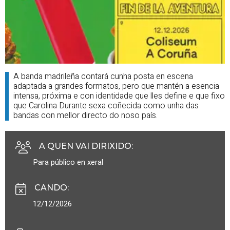
A banda madrileña contará cunha posta en escena
adaptada a grandes formatos, pero que mantén a esencia
intensa, próxima e con identidade que lles define e que fixo
que Carolina Durante sexa coñecida como unha das
bandas con mellor directo do noso país.
A QUEN VAI DIRIXIDO
:
Para público en xeral
CANDO
:
12/12/2026