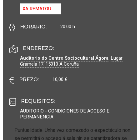
XA REMATOU
20:00 h
HORARIO
:
ENDEREZO:
Auditorio do Centro Sociocultural Ágora
.
Lugar
Gramela 17.
15010
A Coruña
10,00 €
PREZO
:
REQUISITOS
:
AUDITORIO - CONDICIONES DE ACCESO E
PERMANENCIA
Puntualidade. Unha vez comezado o espectáculo non
se permitirá o acceso á sala nin se garantizadora se