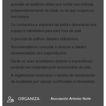
accedan ao auditorio teñen que contar con entrada,
independentemente da idade ou de que ocupen ou
non butaca.
Os cochecitos e soportes de bebés deixaranse nos
espazos habilitados para eles fora da sala.
O persoal do edificio daralles indicacións.
Recomendamos consultar a sinopse e idades
recomendadas dos espectáculos.
Garde as suas localidades durante o espectáculo;
poderán ser requiridas polo responsable da sala.
A organización resérvase o dereito de recolocación
da localidade por causas xustificadas e necesarias.
Asociación Antonio Noite
ORGANIZA
: