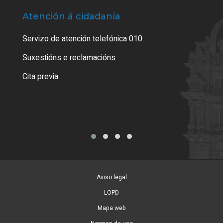
Atención á cidadanía
Trá
Servizo de atención telefónica 010
Empa
certi
Suxestións e reclamacións
Como
Cita previa
Tarx
Aviso legal
LOPD
Mapa web