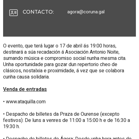
agora@coruna.gal
CONTACTO
:
O evento, que terá lugar o 17 de abril ás 19:00 horas,
destinará a súa recadación á Asociación Antonio Noite,
sumando música e compromiso social nunha mesma cita.
Unha oportunidade para gozar dun repertorio cheo de
clásicos, nostalxia e proximidade, á vez que se colabora
cunha causa solidaria.
Venda de entradas
• www.ataquilla.com
• Despacho de billetes da Praza de Ourense (excepto
festivos): De luns a venres de 11:00 a 15:00 h e de 16:30 a
19:30 h.
• Despacho de billetes do Ágora: Desde unha hora antes do