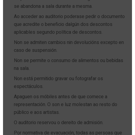
se abandona a sala durante a mesma.
Ao acceder ao auditorio poderase pedir o documento
que acredite o beneficio dalgún dos descontos
aplicables segundo política de descontos.
Non se admiten cambios nin devolucións excepto en
caso de suspensión.
Non se permite o consumo de alimentos ou bebidas
na sala.
Non está permitido gravar ou fotografar os
espectáculos.
Apaguen os móbiles antes de que comece a
representación. O son e luz molestan ao resto do
público e aos artistas.
O auditorio reservou o dereito de admisión.
Por normativa de evacuación, todas as persoas que