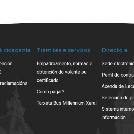
á cidadanía
Trámites e servizos
Directo a
ención
Empadroamento, normas e
Sede electrónic
0
obtención do volante ou
Perfil do contr
certificado
 reclamacións
Axenda de Lec
Como pagar?
Selección de p
Tarxeta Bus Millennium Xeral
Sistema intern
información