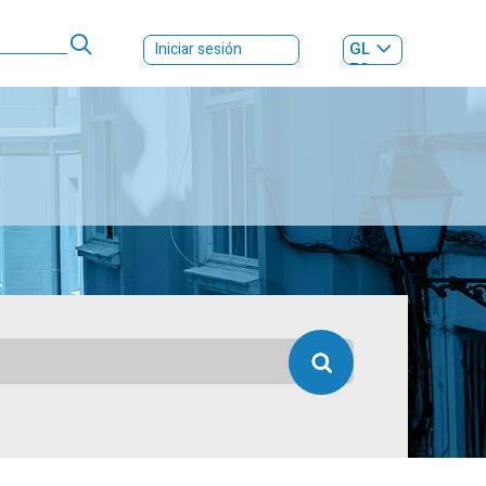
GL
Iniciar sesión
ES
|