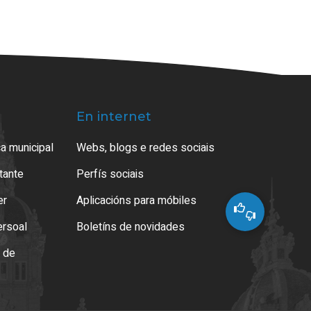
En internet
a municipal
Webs, blogs e redes sociais
atante
Perfís sociais
er
Aplicacións para móbiles
ersoal
Boletíns de novidades
o de