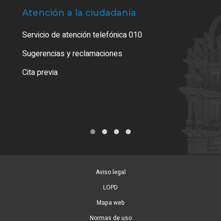
Atención a la ciudadanía
Trá
Servicio de atención telefónica 010
Empa
o cer
Sugerencias y reclamaciones
Como
Cita previa
Tarj
Aviso legal
LOPD
Mapa web
Normas de uso