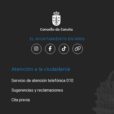
EL AYUNTAMIENTO EN RRSS
Atención a la ciudadanía
Trá
Servicio de atención telefónica 010
Empa
o cer
Sugerencias y reclamaciones
Como
Cita previa
Tarj