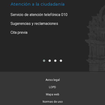
Atención a la ciudadanía
Trá
Servicio de atención telefónica 010
Empa
o cer
Sugerencias y reclamaciones
Como
Cita previa
Tarj
Aviso legal
LOPD
Mapa web
Normas de uso