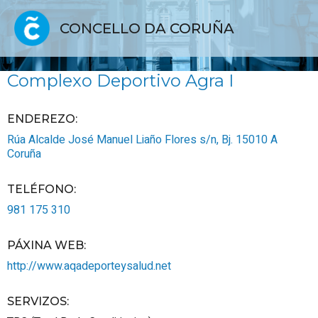
CONCELLO DA CORUÑA
Complexo Deportivo Agra I
ENDEREZO:
Rúa Alcalde José Manuel Liaño Flores s/n, Bj.
15010
A
Coruña
TELÉFONO
:
981 175 310
PÁXINA WEB
:
http://www.aqadeporteysalud.net
SERVIZOS
: