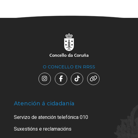
O CONCELLO EN RRSS
Atención á cidadanía
Trá
Servizo de atención telefónica 010
Empa
certi
Suxestións e reclamacións
Como