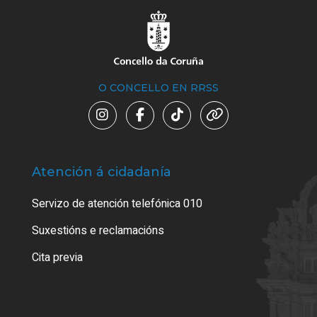
O CONCELLO EN RRSS
Atención á cidadanía
Trá
Servizo de atención telefónica 010
Empa
certi
Suxestións e reclamacións
Como
Cita previa
Tarx