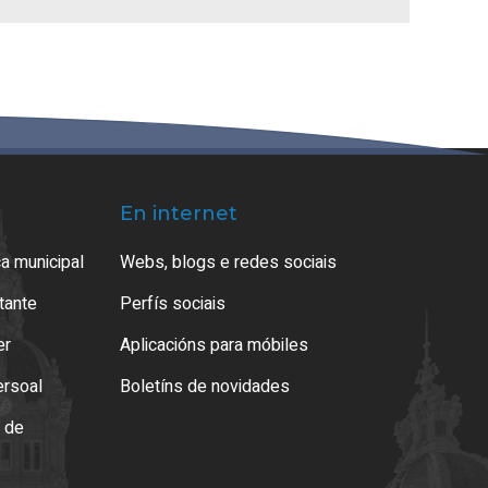
En internet
a municipal
Webs, blogs e redes sociais
atante
Perfís sociais
er
Aplicacións para móbiles
ersoal
Boletíns de novidades
o de