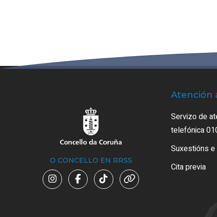
Atención 
Servizo de at
telefónica 01
Suxestións e
O CONCELLO EN RRSS
Cita previa