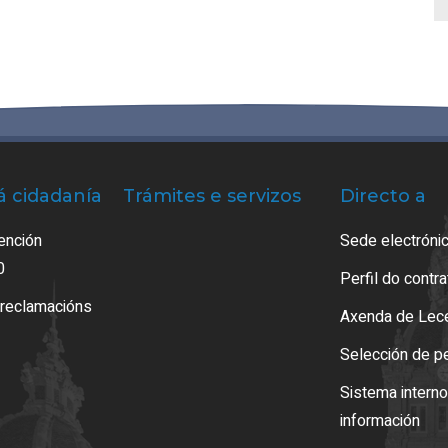
á cidadanía
Trámites e servizos
Directo a
ención
Sede electrónic
0
Perfil do contr
 reclamacións
Axenda de Lec
Selección de p
Sistema intern
información