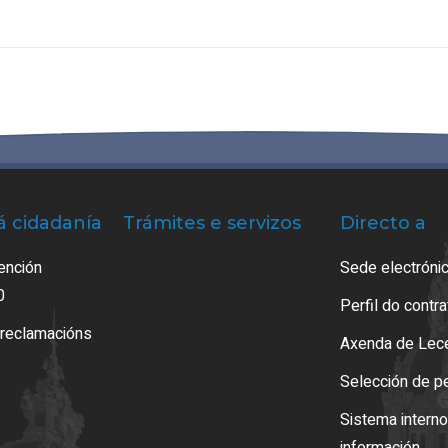
á cidadanía
Trámites e servizos
Directo a
ención
Sede electrónic
0
Perfil do contr
 reclamacións
Axenda de Lec
Selección de p
Sistema intern