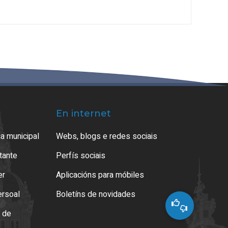
En internet
a municipal
Webs, blogs e redes sociais
atante
Perfís sociais
er
Aplicacións para móbiles
ersoal
Boletíns de novidades
o de