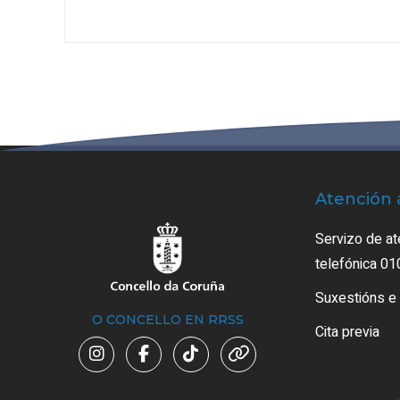
Atención 
Servizo de at
telefónica 01
Suxestións e
O CONCELLO EN RRSS
Cita previa