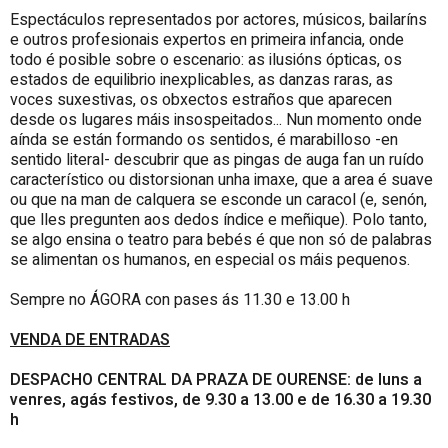
Espectáculos representados por actores, músicos, bailaríns
e outros profesionais expertos en primeira infancia, onde
todo é posible sobre o escenario: as ilusións ópticas, os
estados de equilibrio inexplicables, as danzas raras, as
voces suxestivas, os obxectos estraños que aparecen
desde os lugares máis insospeitados... Nun momento onde
aínda se están formando os sentidos, é marabilloso -en
sentido literal- descubrir que as pingas de auga fan un ruído
característico ou distorsionan unha imaxe, que a area é suave
ou que na man de calquera se esconde un caracol (e, senón,
que lles pregunten aos dedos índice e meñique). Polo tanto,
se algo ensina o teatro para bebés é que non só de palabras
se alimentan os humanos, en especial os máis pequenos.
Sempre no ÁGORA con pases ás 11.30 e 13.00 h
VENDA DE ENTRADAS
DESPACHO CENTRAL DA PRAZA DE OURENSE:
de luns a
venres, agás festivos, de 9.30 a 13.00 e de 16.30 a 19.30
h