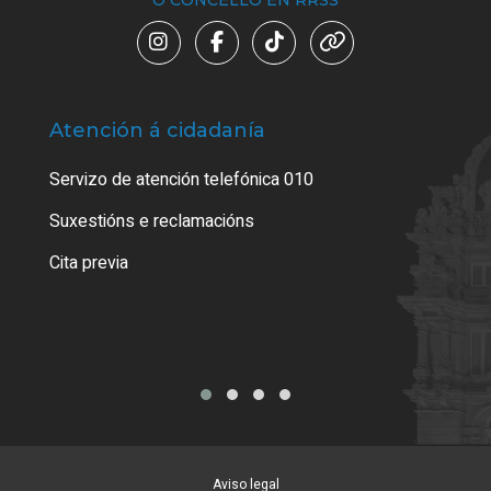
O CONCELLO EN RRSS
Atención á cidadanía
Trá
Servizo de atención telefónica 010
Empa
certi
Suxestións e reclamacións
Como
Cita previa
Tarx
Aviso legal