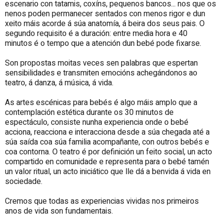
escenario con tatamis, coxíns, pequenos bancos... nos que os
nenos poden permanecer sentados con menos rigor e dun
xeito máis acorde á súa anatomía, á beira dos seus pais. O
segundo requisito é a duración: entre media hora e 40
minutos é o tempo que a atención dun bebé pode fixarse.
Son propostas moitas veces sen palabras que espertan
sensibilidades e transmiten emocións achegándonos ao
teatro, á danza, á música, á vida.
As artes escénicas para bebés é algo máis amplo que a
contemplación estética durante os 30 minutos de
espectáculo, consiste nunha experiencia onde o bebé
acciona, reacciona e interacciona desde a súa chegada até a
súa saída coa súa familia acompañante, con outros bebés e
coa contorna. O teatro é por definición un feito social, un acto
compartido en comunidade e representa para o bebé tamén
un valor ritual, un acto iniciático que lle dá a benvida á vida en
sociedade.
Cremos que todas as experiencias vividas nos primeiros
anos de vida son fundamentais.