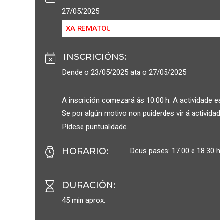
27/05/2025
XA REMATOU
INSCRICIÓNS
:
Dende o 23/05/2025 ata o 27/05/2025
A inscrición comezará ás 10.00 h. A actividade e
Se por algún motivo non puiderdes vir á activid
Pídese puntualidade.
Dous pases: 17.00 e 18.30 
HORARIO
:
DURACIÓN
:
45 min aprox.