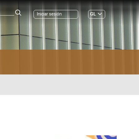
GL
Iniciar sesión
ES
|