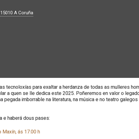
.
15010
A Coruña
vas tecnoloxías para exaltar a herdanza de todas as mulleres h
pular a quen se lle dedica este 2025. Poñeremos en valor o lega
ha pegada imborrable na literatura, na música e no teatro galego
ra e haberá dous pases:
o Maxín, ás 17.00 h