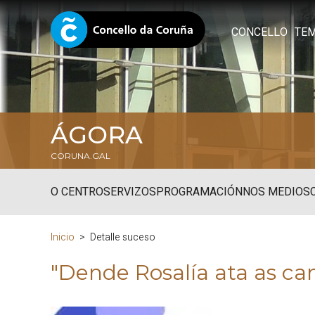
CONCELLO
TE
ÁGORA
CORUNA.GAL
O CENTRO
SERVIZOS
PROGRAMACIÓN
NOS MEDIOS
Inicio
Detalle suceso
"Dende Rosalía ata as can