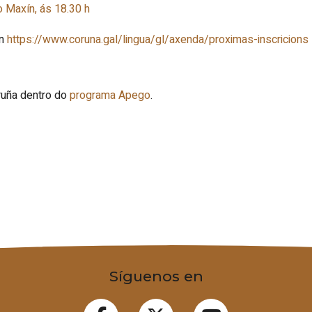
o Maxín, ás 18.30 h
en
https://www.coruna.gal/lingua/gl/axenda/proximas-inscricions
ruña dentro do
programa Apego
.
Síguenos en