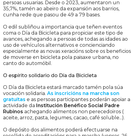
persoas usuarias. Desde o 2023, aumentaron un
35,7%, tamén ao abeiro da expansión aos barrios,
cunha rede que pasou de 49 a 79 bases.
O edil subliñou a importancia que teñen eventos
coma o Día da Bicicleta para propiciar este tipo de
avances, achegando a persoas de todas as idades ao
uso de vehículos alternativos e concienciando
especialmente as novas xeracións sobre os beneficios
de moverse en bicicleta pola paisaxe urbana, no
canto do automóbil.
O espírito solidario do Día da Bicicleta
O Día da Bicicleta estará marcado tamén pola súa
vocación solidaria.
As inscricións na marcha son
gratuítas
e as persoas participantes poderán apoiar a
actividade da
Institución Benéfico Social Padre
Rubinos
achegando alimentos non perecedoiros (​​
aceite, arroz, pasta, legumes, cacao, café soluble...).
O depósito dos alimentos poderá efectuarse na
recollida de acreditacións para a marcha (venres, 26