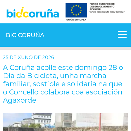
BICICORUÑA
25 DE XUÑO DE 2026
A Coruña acolle este domingo 28 o
Día da Bicicleta, unha marcha
familiar, sostible e solidaria na que
o Concello colabora coa asociación
Agaxorde