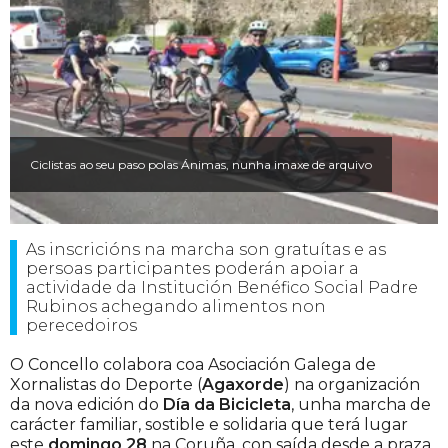
Ciclistas ao seu paso polas Ánimas, nunha imaxe de arquivo
As inscricións na marcha son gratuítas e as
persoas participantes poderán apoiar a
actividade da Institución Benéfico Social Padre
Rubinos achegando alimentos non
perecedoiros
O Concello colabora coa Asociación Galega de
Xornalistas do Deporte (
Agaxorde
) na organización
da nova edición do
Día da Bicicleta
, unha marcha de
carácter familiar, sostible e solidaria que terá lugar
este
domingo 28
na Coruña, con saída desde a praza