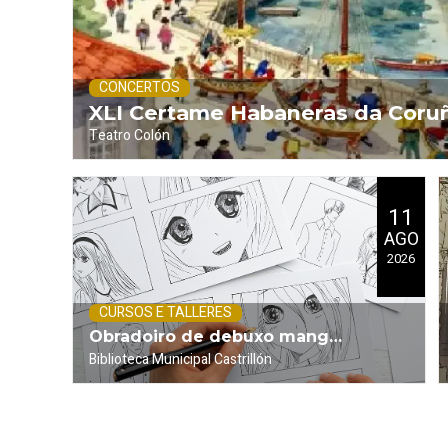
CONCERTOS
XLI Certame Habaneras da Coruñ
Teatro Colón
.
Pita
2026)
11
AGO
2026
CURSOS E TALLERES
Obradoiro de debuxo manga
Biblioteca Municipal Castrillón
.
(Viñetas)