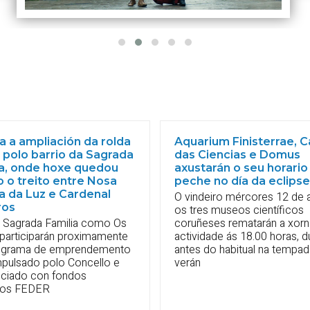
 a ampliación da rolda
Aquarium Finisterrae, 
 polo barrio da Sagrada
das Ciencias e Domus
ia, onde hoxe quedou
axustarán o seu horario
 o treito entre Nosa
peche no día da eclipse
a da Luz e Cardenal
O vindeiro mércores 12 de 
ros
os tres museos científicos
a Sagrada Familia como Os
coruñeses rematarán a xor
 participarán proximamente
actividade ás 18.00 horas, d
ograma de emprendemento
antes do habitual na tempad
mpulsado polo Concello e
verán
nciado con fondos
eos FEDER