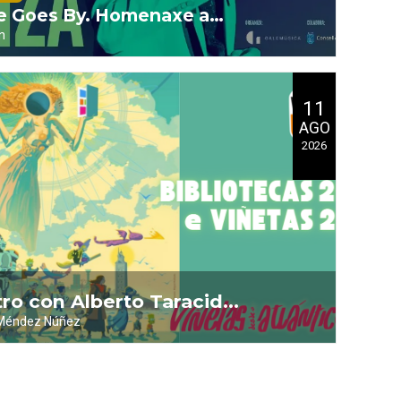
e Goes By. Homenaxe a
n
 de Borja Quiza
11
AGO
2026
ro con Alberto Taracido
 Méndez Núñez
a da Banda Deseñada
as)