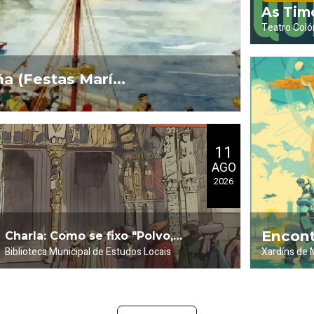
As Tim
Teatro Coló
.
Sinatra
a (Festas María
11
AGO
2026
Encont
Charla: Como se fixo "Polvo,
Biblioteca Municipal de Estudos Locais
Xardíns de
.
.
Carpa na Rú
(Viñet
barro y fe" (Viñetas)