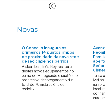
Novas
O Concello inaugura os
Avanza
primeiros 14 puntos limpos
Peonil
de proximidade da nova rede
Famil
de reciclaxe nos barrios
aberto
Señor
A alcaldesa, Inés Rey, visitou un
Cisne
destes novos equipamentos no
barrio de Matogrande e subliñou o
Tanto 
progresivo despregamento dun
Mallos
total de 70 instalacións de
nun pr
reciclaxe
local i
cofina
europ