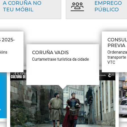
A CORUÑA NO
EMPREGO
TEU MÓBIL
PÚBLICO
 2025-
CONSUL
PREVIA
cións
Ordenanza
CORUÑA VADIS
transporte
Curtametraxe turística da cidade
VTC