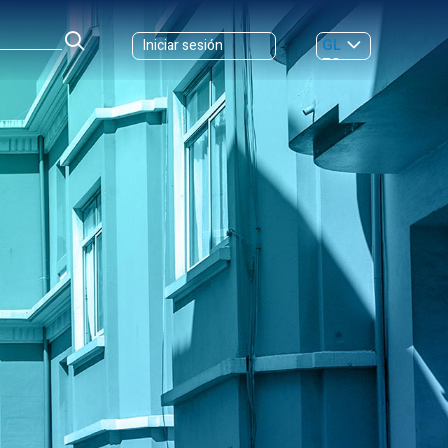
GL
Iniciar sesión
ES
|